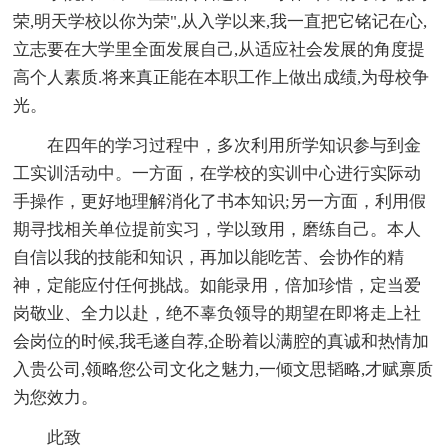
荣,明天学校以你为荣",从入学以来,我一直把它铭记在心,
立志要在大学里全面发展自己,从适应社会发展的角度提
高个人素质.将来真正能在本职工作上做出成绩,为母校争
光。
在四年的学习过程中，多次利用所学知识参与到金
工实训活动中。一方面，在学校的实训中心进行实际动
手操作，更好地理解消化了书本知识;另一方面，利用假
期寻找相关单位提前实习，学以致用，磨练自己。本人
自信以我的技能和知识，再加以能吃苦、会协作的精
神，定能应付任何挑战。如能录用，倍加珍惜，定当爱
岗敬业、全力以赴，绝不辜负领导的期望在即将走上社
会岗位的时候,我毛遂自荐,企盼着以满腔的真诚和热情加
入贵公司,领略您公司文化之魅力,一倾文思韬略,才赋禀质
为您效力。
此致