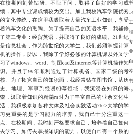
在校期间刻苦钻研、不耻下问，取得了良好的学习成
书
绩，其中专业课成绩较为突出。加上我校汽车学院优秀
14
的文化传统，在这里我吸取着大量汽车工业知识，享受
工
着汽车文化的熏陶。为了提高自己的英语水平，我辅修
程
了第二专业：经贸英语，并取得了良好的成绩。21世纪
专
是信息社会，作为跨世纪的大学生，我们必须掌握计算
业
机的操作，所以，我除了学好必修的计算机课以外又学
自
习了windows、word、制图cad及internet等计算机操作知
识。并且于99年顺利通过了计算机省、国家二级的考
荐
核。为了拓宽自己的知识面，我经常钻在图书馆，从历
书
史、地理、军事到经谩⑽幕领域，我沉浸在知识的海
15
耋，汲取着知识的精髓m时为了丰富自己的业余文化生
活，我积极参加各种文体及社会实践活动?br>大学的学
习更重要的是学习能力的培养，我自己十分注重这一
点。在校期间，我时刻严格要求自己，培养着自己如何
去学习、如何去掌握知识的能力，以使自己有一个质的