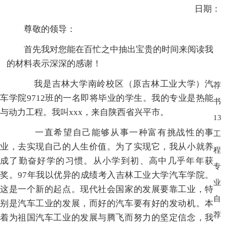
日期：
尊敬的领导：
首先我对您能在百忙之中抽出宝贵的时间来阅读我
的材料表示深深的感谢！
我是吉林大学南岭校区（原吉林工业大学）汽
荐
车学院9712班的一名即将毕业的学生。我的专业是热能
书
与动力工程。我叫xxx，来自陕西省兴平市。
13
一直希望自己能够从事一种富有挑战性的事
工
业，去实现自己的人生价值。为了实现它，我从小就养
程
成了勤奋好学的习惯。从小学到初、高中几乎年年获
专
奖。97年我以优异的成绩考入吉林工业大学汽车学院。
业
这是一个新的起点。现代社会国家的发展要靠工业，特
自
别是汽车工业的发展，而好的汽车要有好的发动机。本
荐
着为祖国汽车工业的发展与腾飞而努力的坚定信念，我