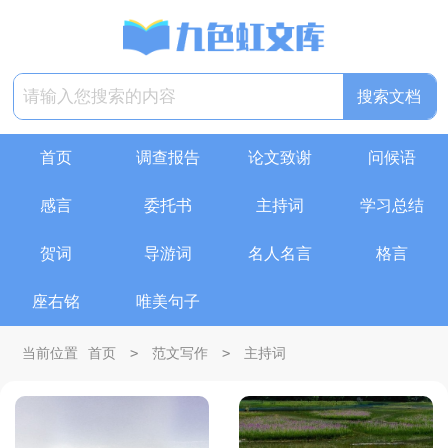
首页
调查报告
论文致谢
问候语
感言
委托书
主持词
学习总结
贺词
导游词
名人名言
格言
座右铭
唯美句子
>
>
当前位置
首页
范文写作
主持词