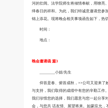
河的壮阔。法学院师生将倾情奉献，用嘹亮
绎春日的祥和。为此，我们特诚意邀请您参
锦上添花。现将晚会相关事项函告如下，热切
时间：
地点：
晚会邀请函 篇3
________小姐/先生
仰首是春、俯首成秋，××公司又迎来了
与支持，我们取得的成绩中有您的辛勤工作。
我们珍惜您的选择，我们愿意与您一起分享对
会，与您共 话友情、展望将来。如蒙应允，不