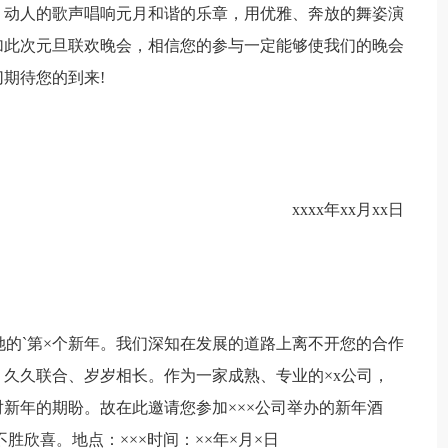
、动人的歌声唱响元月和谐的乐章，用优雅、奔放的舞姿演
加此次元旦联欢晚会，相信您的参与一定能够使我们的晚会
期待您的到来!
xxxx年xx月xx日
她的`第×个新年。我们深知在发展的道路上离不开您的合作
久久联合、岁岁相长。作为一家成熟、专业的×x公司，
新年的期盼。故在此邀请您参加×××公司举办的新年酒
胜欣喜。地点：×××时间：××年×月×日