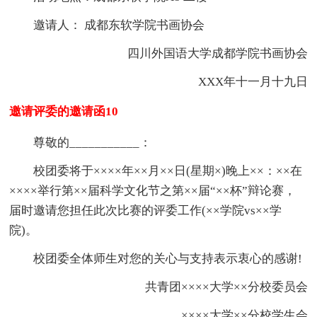
邀请人： 成都东软学院书画协会
四川外国语大学成都学院书画协会
XXX年十一月十九日
邀请评委的邀请函10
尊敬的___________：
校团委将于××××年××月××日(星期×)晚上××：××在
××××举行第××届科学文化节之第××届“××杯”辩论赛，
届时邀请您担任此次比赛的评委工作(××学院vs××学
院)。
校团委全体师生对您的关心与支持表示衷心的感谢!
共青团××××大学××分校委员会
××××大学××分校学生会