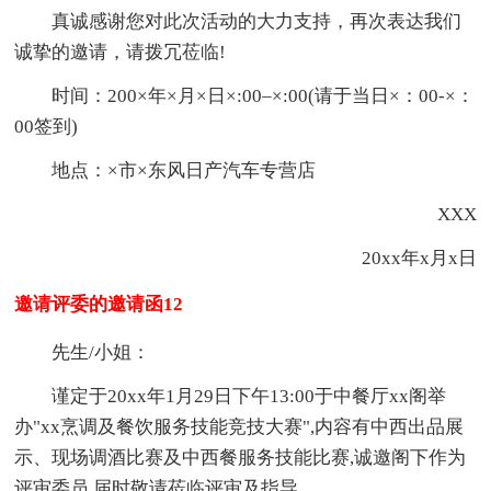
真诚感谢您对此次活动的大力支持，再次表达我们
诚挚的邀请，请拨冗莅临!
时间：200×年×月×日×:00–×:00(请于当日×：00-×：
00签到)
地点：×市×东风日产汽车专营店
XXX
20xx年x月x日
邀请评委的邀请函12
先生/小姐：
谨定于20xx年1月29日下午13:00于中餐厅xx阁举
办"xx烹调及餐饮服务技能竞技大赛",内容有中西出品展
示、现场调酒比赛及中西餐服务技能比赛,诚邀阁下作为
评审委员,届时敬请莅临评审及指导。