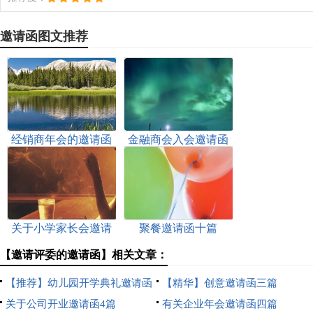
邀请函图文推荐
经销商年会的邀请函
金融商会入会邀请函
关于小学家长会邀请
聚餐邀请函十篇
函合集6篇
【邀请评委的邀请函】相关文章：
【推荐】幼儿园开学典礼邀请函
【精华】创意邀请函三篇
4篇
关于公司开业邀请函4篇
有关企业年会邀请函四篇