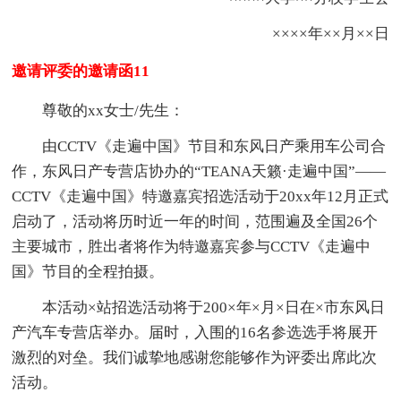
××××年××月××日
邀请评委的邀请函11
尊敬的xx女士/先生：
由CCTV《走遍中国》节目和东风日产乘用车公司合
作，东风日产专营店协办的“TEANA天籁·走遍中国”——
CCTV《走遍中国》特邀嘉宾招选活动于20xx年12月正式
启动了，活动将历时近一年的时间，范围遍及全国26个
主要城市，胜出者将作为特邀嘉宾参与CCTV《走遍中
国》节目的全程拍摄。
本活动×站招选活动将于200×年×月×日在×市东风日
产汽车专营店举办。届时，入围的16名参选选手将展开
激烈的对垒。我们诚挚地感谢您能够作为评委出席此次
活动。