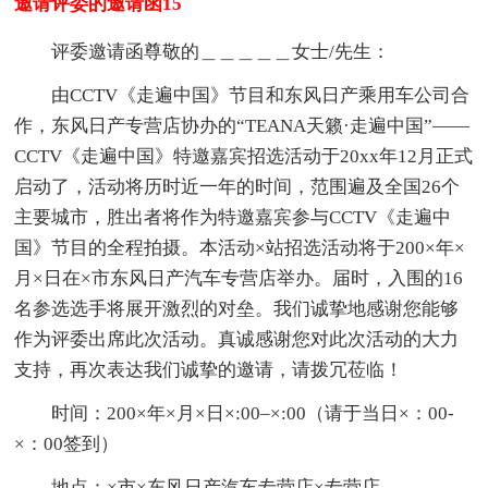
邀请评委的邀请函15
评委邀请函尊敬的＿＿＿＿＿女士/先生：
由CCTV《走遍中国》节目和东风日产乘用车公司合
作，东风日产专营店协办的“TEANA天籁·走遍中国”——
CCTV《走遍中国》特邀嘉宾招选活动于20xx年12月正式
启动了，活动将历时近一年的时间，范围遍及全国26个
主要城市，胜出者将作为特邀嘉宾参与CCTV《走遍中
国》节目的全程拍摄。本活动×站招选活动将于200×年×
月×日在×市东风日产汽车专营店举办。届时，入围的16
名参选选手将展开激烈的对垒。我们诚挚地感谢您能够
作为评委出席此次活动。真诚感谢您对此次活动的大力
支持，再次表达我们诚挚的邀请，请拨冗莅临！
时间：200×年×月×日×:00–×:00（请于当日×：00-
×：00签到）
地点：×市×东风日产汽车专营店×专营店