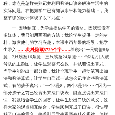
程；难点是怎样去熟记并利用乘法口诀来解决生活中的
实际问题。在把握学生已有知识水平和能力基础上，我
整节课的设计体现了以下几点：
一. 因地制宜，为学生提供学习的素材。因我班没有
多媒体，我只能用画图的方法；我给学生提供一定的材
料，激发他们的学习兴趣，本课中画苹果的场景，把学
生带入
……此处隐藏8729个字……
着说出“一只螃蟹8条
腿，2只螃蟹16条腿，三只螃蟹24条腿······”然后引入鼓
号队的主题图，让学生观察怎么数，并试着说出算式，
当学生能说出一部分后，我让全班学生一起动笔写出加
法和乘法算式，让学生自己试一试怎么记住这些乘法算
式，有的孩子说出：“一个8是8，两个8是16······”因为一
部分孩子之前已经背出乘法口诀表，能直接说出乘法口
诀，我就结合学生的回答，让学生说出口诀的意义，这
样大家的观点相互结合，学生顺利完成了口诀，很快理
解了口诀的意义。接着引导学生观察有什么规律，怎样