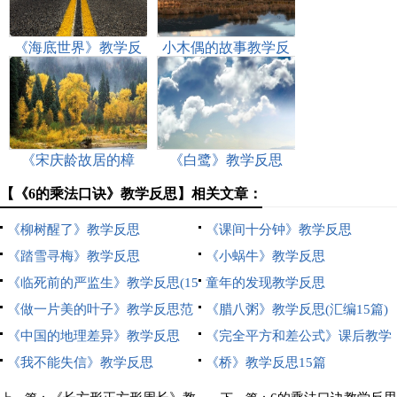
《海底世界》教学反
小木偶的故事教学反
思
思
《宋庆龄故居的樟
《白鹭》教学反思
树》教学反思
【《6的乘法口诀》教学反思】相关文章：
《柳树醒了》教学反思
《课间十分钟》教学反思
《踏雪寻梅》教学反思
《小蜗牛》教学反思
《临死前的严监生》教学反思(15
童年的发现教学反思
篇)
《做一片美的叶子》教学反思范
《腊八粥》教学反思(汇编15篇)
文
《中国的地理差异》教学反思
《完全平方和差公式》课后教学
《我不能失信》教学反思
反思范文
《桥》教学反思15篇