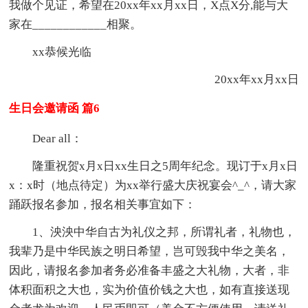
我做个见证，希望在20xx年xx月xx日，X点X分,能与大
家在____________相聚。
xx恭候光临
20xx年xx月xx日
生日会邀请函 篇6
Dear all：
隆重祝贺x月x日xx生日之5周年纪念。现订于x月x日
x：x时（地点待定）为xx举行盛大庆祝宴会^_^，请大家
踊跃报名参加，报名相关事宜如下：
1、泱泱中华自古为礼仪之邦，所谓礼者，礼物也，
我辈乃是中华民族之明日希望，岂可毁我中华之美名，
因此，请报名参加者务必准备丰盛之大礼物，大者，非
体积面积之大也，实为价值价钱之大也，如有直接送现