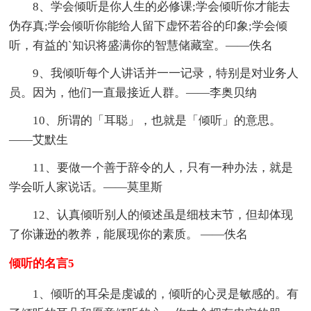
8、学会倾听是你人生的必修课;学会倾听你才能去
伪存真;学会倾听你能给人留下虚怀若谷的印象;学会倾
听，有益的`知识将盛满你的智慧储藏室。——佚名
9、我倾听每个人讲话并一一记录，特别是对业务人
员。因为，他们一直最接近人群。——李奥贝纳
10、所谓的「耳聪」，也就是「倾听」的意思。
——艾默生
11、要做一个善于辞令的人，只有一种办法，就是
学会听人家说话。——莫里斯
12、认真倾听别人的倾述虽是细枝末节，但却体现
了你谦逊的教养，能展现你的素质。 ——佚名
倾听的名言5
1、倾听的耳朵是虔诚的，倾听的心灵是敏感的。有