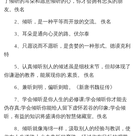
了倾听的耳朵和愿意倾听的心，你才会拥有忠实的朋
友。佚名
2、倾听，是一种平等而开放的交流。 佚名
3、耳朵是通向心灵的路。伏尔泰
4、只愿说而不愿听，是贪婪的一种形式。德谟克利
特
5、认真倾听别人的倾述虽是细枝末节，但却体现了
你谦逊的教养，能展现你的.素质。 佚名
6、兼听则明，偏听则暗。《新唐书魏征传》
7、学会倾听是你人生的必修课;学会倾听你才能去
伪存真;学会倾听你能给人留下虚怀若谷的印象;学会倾
听，有益的知识将盛满你的智慧储藏室。佚名
8、倾听就像海绵一样，汲取别人的经验与教训，使