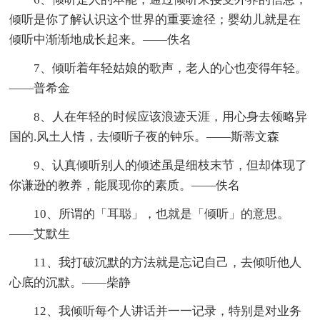
倾听是你了解认识这个世界的重要途径；婴幼儿就是在
倾听中渐渐地成长起来。——佚名
7、倾听着年轻姑娘的歌声，老人的心也变得年轻。
——普希金
8、人在年轻的时候应该浪迹天涯，用心身去领略异
国的.风土人情，去倾听子夜的钟乐。——斯蒂文森
9、认真倾听别人的倾述虽是细枝末节，但却体现了
你谦逊的教养，能展现你的素质。——佚名
10、所谓的「耳聪」，也就是「倾听」的意思。
——艾默生
11、我打破沉默的方法就是忘记自己，去倾听他人
心底的沉默。——柴静
12、我倾听每个人讲话并一一记录，特别是对业务